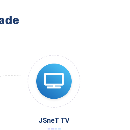
dade
JSneT TV